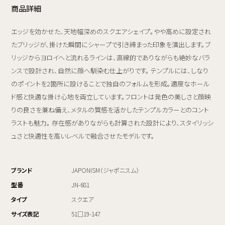
商品詳細
エッジを効かせた、天地幅深めのスクエアシェイプ。やや高めに設定され
たブリッジが、掛けた瞬間にシャープで引き締まった印象を演出します。ブ
リッジからヨロイへと流れるラインは、直線的でありながらも絶妙なバラ
ンスで設計され、自然に顔へ馴染む仕上がりです。 テンプルには、しなり
のポイントを2箇所に設けることで独自のフォルムを形成。適度なホール
ド感と快適な掛け心地を両立しています。フロントは発色の美しさと顔映
りの良さを兼ね備え、メタルの質感を活かしたテンプルカラーとのコント
ラストも魅力。 存在感がありながらも計算された設計により、スタイリッシ
ュさと快適性を高いレベルで融合させたモデルです。
ブランド
JAPONISM（ジャポニスム）
型番
JN-681
タイプ
スクエア
サイズ表記
51□19-147