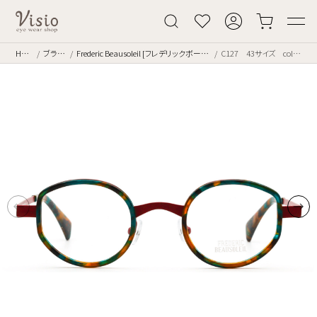
Home
ブランド
Frederic Beausoleil [フレデリックボーソレイユ]
C127 43サイズ color.PIV