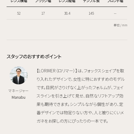
レンズ横幅
ブリッジ幅
レンズ縦幅
テンプル長
フロント幅
52
17
38.4
145
--
単位 / mm
スタッフのおすすめポイント
【LORIMER（ロリマー）】は、フォックスシェイプを取
り入れたデザインで、女性に特におすすめのモデル
です。目尻がさりげなく上がったフォルムが、フェイ
マネージャー
スラインを引き上げて見せ、自然なリフトアップ効
Manabu
果も期待できます。シンプルながら個性があり、定
番デザインでは物足りない方や、人と被りにくいメ
ガネをお探しの方にぴったりの一本です。