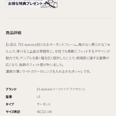
商品詳細
【c3】は、『E5 eyevan』初となるサーモントフレーム。角のない柔らかなフォ
ルムで、掛けると上品な雰囲気に。女性でも素敵にフィットするデザインが
魅力です。テンプルを長く幅を広く設計したことで、側頭部に接する面積が
広くなり、抜群のフィット感が叶いました。
濃度の薄いライトカラーのレンズを入れるのもオシャレです。
ブランド
E5 eyevan(イーファイブ アイヴァン)
型番
c3
タイプ
サーモント
サイズ表記
48□22-145