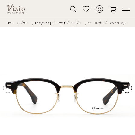
Home
ブランド
E5 eyevan [イーファイブ アイヴァン]
c3 48サイズ color.DM/WG