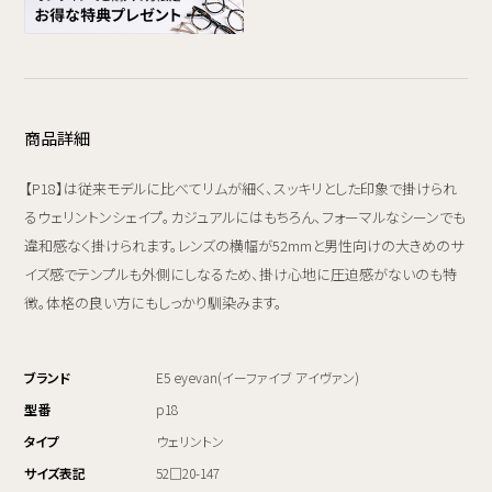
商品詳細
【P18】は従来モデルに比べてリムが細く、スッキリとした印象で掛けられ
るウェリントンシェイプ。カジュアルにはもちろん、フォーマルなシーンでも
違和感なく掛けられます。レンズの横幅が52mmと男性向けの大きめのサ
イズ感でテンプルも外側にしなるため、掛け心地に圧迫感がないのも特
徴。体格の良い方にもしっかり馴染みます。
ブランド
E5 eyevan(イーファイブ アイヴァン)
型番
p18
タイプ
ウェリントン
サイズ表記
52□20-147