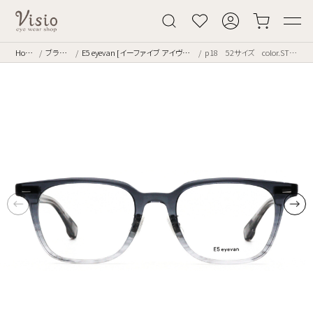
Home
ブランド
E5 eyevan [イーファイブ アイヴァン]
p18 52サイズ color.STRM