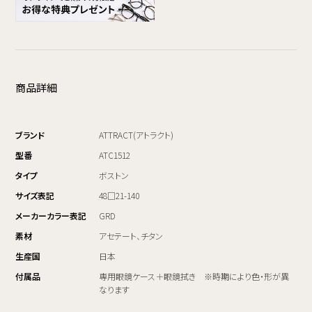
商品詳細
ブランド
ATTRACT(アトラクト)
型番
ATC1512
タイプ
ボストン
サイズ表記
48□21-140
メーカーカラー表記
GRD
素材
アセテート、チタン
生産国
日本
付属品
専用眼鏡ケース＋眼鏡拭き ※時期により色・形が異
なります