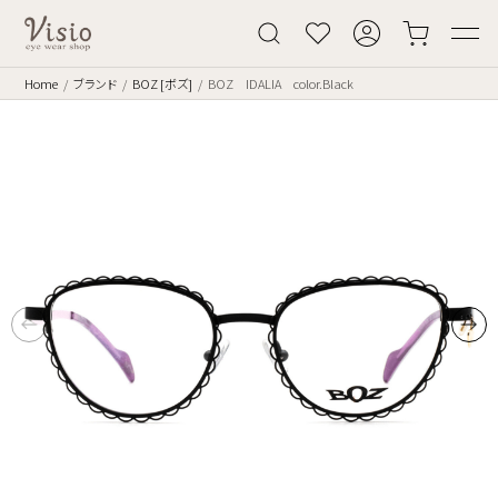
Home
ブランド
BOZ [ボズ]
BOZ IDALIA color.Black