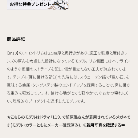
商品詳細
【m10】のフロントリムは2.5㎜厚と奥行きがあり、適正な強度と度付きレ
ンズの厚みを考慮した設計になっているモデル。 リム側面にはヘアライン
のような極細のストライプを配し、傷が目立たない工夫が施されていま
す。 テンプル(耳に掛ける部分)の先端には、スウェーデン語で「重い石」を
意味する金属・タングステン製のエンドチップを採用することで、鼻に掛か
る重みを軽減しています。 掛け心地がとても軽やかで、なおかつ壊れにく
い、理想的なプロダクトを追求したモデルです。
★こちらのモデルはドラマ『119』で前原滉さんが着用されているメガネで
す(モデル・カラーともにメーカー確認済み)。
※着用写真を確認する⇒