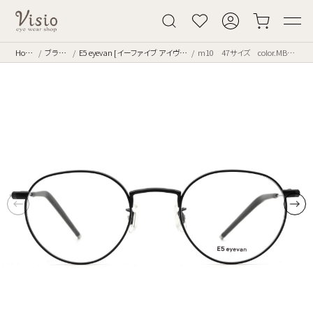
Home
ブランド
E5 eyevan [イーファイブ アイヴァン]
m10 47サイズ color.MBK/ST