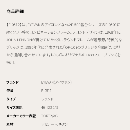
商品詳細
【E-0512】は、EYEVANのアイコンとなったE-500番台シリーズのE-0509に
続くソフト枠のコンビネーションフレーム。フロントデザインは、1968年に
JOHN LENNONが掛けていたメタルラウンドフレームが着想源。特徴的な
ブリッジは、1980年代に発表された「OF-10」のブリッジを今回新たに型
から復刻し合わせています。レンズはオリジナルのCR39 2カーブレンズを
採用。
ブランド
EYEVAN(アイヴァン)
型番
E-0512
タイプ
ラウンド
サイズ表記
46□23-145
メーカーカラー表記
TORT2/AG
素材
アセテート、チタン