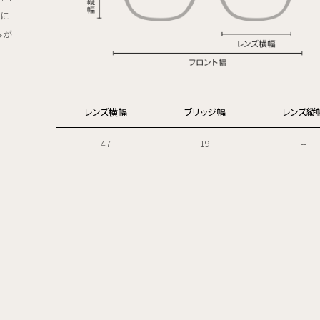
気に
みが
レンズ横幅
ブリッジ幅
レンズ縦
47
19
--