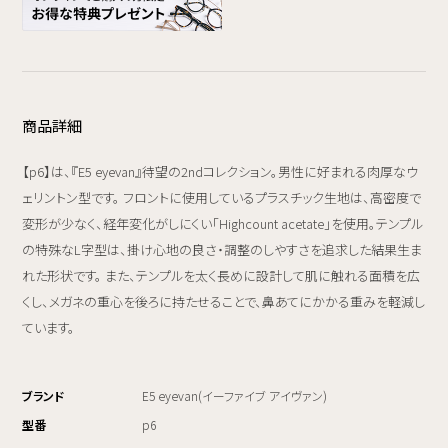
商品詳細
【p6】は、『E5 eyevan』待望の2ndコレクション。男性に好まれる肉厚なウ
ェリントン型です。 フロントに使用しているプラスチック生地は、高密度で
変形が少なく、経年変化がしにくい「Highcount acetate」を使用。テンプル
の特殊なL字型は、掛け心地の良さ・調整のしやすさを追求した結果生ま
れた形状です。 また、テンプルを太く長めに設計して肌に触れる面積を広
くし、メガネの重心を後ろに持たせることで、鼻あてにかかる重みを軽減し
ています。
ブランド
E5 eyevan(イーファイブ アイヴァン)
型番
p6