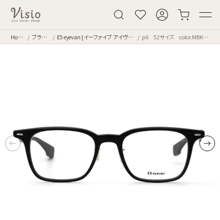
Home
ブランド
E5 eyevan [イーファイブ アイヴァン]
p6 52サイズ color.MBK/ST