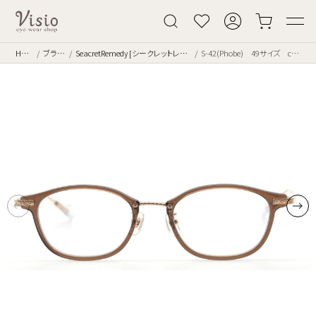
Home
ブランド
SeacretRemedy [シークレットレメディー]
S-42(Phobe) 49サイズ color.01