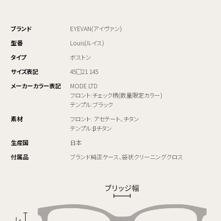
ブランド
EYEVAN(アイヴァン)
型番
Louis(ルイス)
タイプ
ボストン
サイズ表記
45□21 145
メーカーカラー表記
MODE LTD
フロント:チェック柄(数量限定カラー)
テンプル:ブラック
素材
フロント: アセテート、チタン
テンプル:βチタン
生産国
日本
付属品
ブランド純正ケース、袋状クリーニングクロス