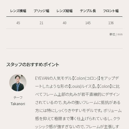
レンズ横幅
ブリッジ幅
レンズ縦幅
テンプル長
フロント幅
45
21
40
145
136
単位 / mm
スタッフのおすすめポイント
EYEVANの人気モデル【Colon(コロン)】をアップデ
ートしたような形の【Louis(ルイス)】。【Colon】に比
べてフレーム上部の丸みが若干直線的にデザイン
チーフ
されているので、丸みの強いフレームに抵抗がある
Takanori
方には特にしっくりきやすいモデルです。 ボリューム
感を抑えて極限まで薄く仕上げられているし、クラ
ッシック感が強すぎないので、フレームが主張しす