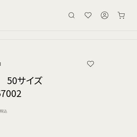
]
IP 50サイズ
.67002
税込