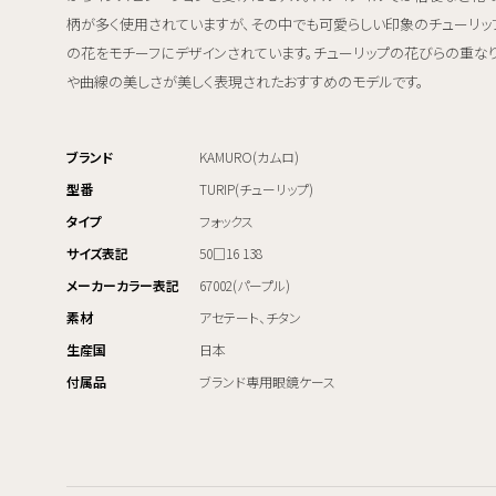
柄が多く使用されていますが、その中でも可愛らしい印象のチューリッ
の花をモチーフにデザインされています。チューリップの花びらの重な
や曲線の美しさが美しく表現されたおすすめのモデルです。
ブランド
KAMURO(カムロ)
型番
TURIP(チューリップ)
タイプ
フォックス
サイズ表記
50□16 138
メーカーカラー表記
67002(パープル)
素材
アセテート、チタン
生産国
日本
付属品
ブランド専用眼鏡ケース