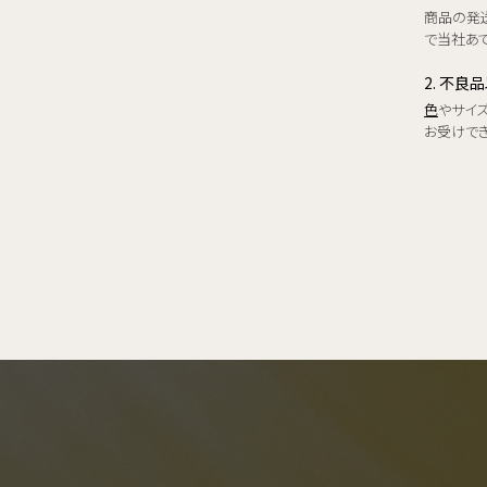
商品の発
で当社あて
2. 不良
色
やサイ
お受けで