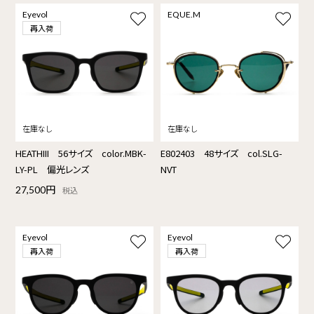
Eyevol
EQUE.M
再入荷
HEATHIII 56サイズ color.MBK-
E802403 48サイズ col.SLG-
LY-PL 偏光レンズ
NVT
27,500円
税込
Eyevol
Eyevol
再入荷
再入荷