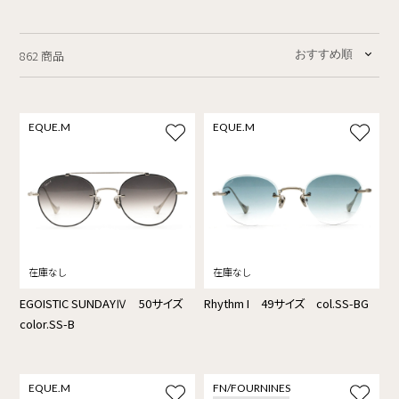
862 商品
EQUE.M
EQUE.M
EGOISTIC SUNDAYⅣ 50サイズ
Rhythm I 49サイズ col.SS-BG
color.SS-B
EQUE.M
FN/FOURNINES