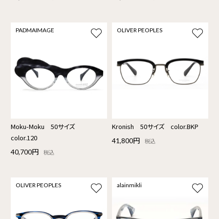
PADMAIMAGE
OLIVER PEOPLES
Moku-Moku 50サイズ
Kronish 50サイズ color.BKP
color.120
41,800円
税込
40,700円
税込
OLIVER PEOPLES
alainmikli