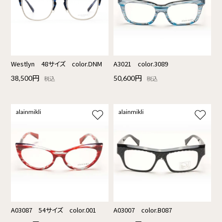
Westlyn 48サイズ color.DNM
A3021 color.3089
38,500円
50,600円
税込
税込
alainmikli
alainmikli
A03087 54サイズ color.001
A03007 color.B087