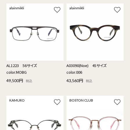
alainmikli
alainmikli
AL1223 56サイズ
A03090(Noe) 45サイズ
color.MOBG
color.006
49,500円
43,560円
税込
税込
KAMURO
BOSTON CLUB