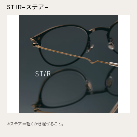
ST
I
R
–ステア–
＊ステア＝軽くかき混ぜること。