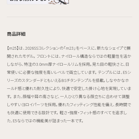
商品詳細
【m25】は、2026SSコレクションの「m23」をベースに、新たなシェイプで展
開されたモデル。 フロントには、ナイロール構造ならではの軽量性を活か
しながら、特注の3.0mm厚ナイロールリムを採用。見た目の軽快さと、日
常使いに必要な強度を高いレベルで両立しています。 テンプルには、E5シ
リーズのスタンダードともいえるBSチタンテンプルを搭載。しなやかなホ
ールド感と優れた耐久性により、快適で安定した掛け心地を実現していま
す。 また、顔幅や耳の高さなど、一人ひとり異なる顔立ちに合わせて調整
しやすいヨロイパーツを採用。優れたフィッティング性能を備え、長時間で
も快適に使用できる設計です。 軽さ・強度・フィット感のすべてを追求し
た、E5ならではの機能美が詰まった一本です。