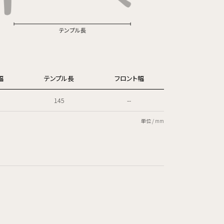
幅
テンプル長
フロント幅
145
--
単位 / mm