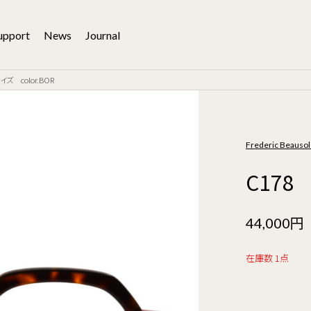
upport
News
Journal
イズ color.BOR
Frederic Beau
C178
44,000円
在庫数 1点