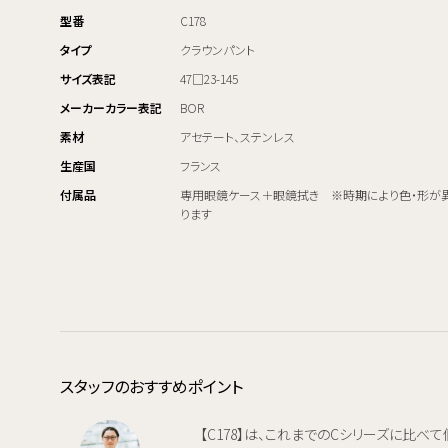
型番
C178
タイプ
クラウンパント
サイズ表記
47□23-145
メーカーカラー表記
BOR
素材
アセテート、ステンレス
生産国
フランス
付属品
専用眼鏡ケース＋眼鏡拭き ※時期により色・形が
ります
スタッフのおすすめポイント
【C178】は、これまでのCシリーズに比