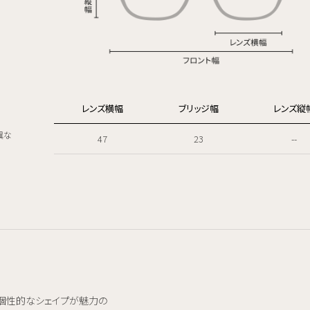
レンズ横幅
ブリッジ幅
レンズ縦
異な
47
23
--
べて個性的なシェイプが魅力の