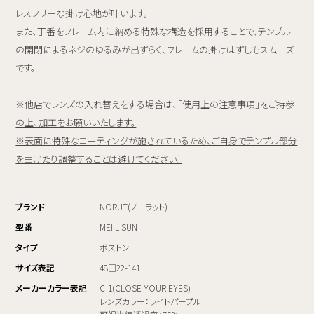
レスフリーな掛け心地が叶います。
また、丁番をフレーム内に納める特殊な構造を採用することで、テンプル
の開閉によるネジのゆるみが出ずらく、フレームの掛けはずしもスムーズ
です。
※他店でレンズの入れ替えをする場合は、「使用上の注意事項」をご持参
の上、加工をお願いいたします。
※表面に特殊なコーティングが施されているため、ご自身でテンプル部分
を曲げたり調整することは避けてください。
ブランド
NORUT(ノーラット)
型番
MEI L SUN
タイプ
ボストン
サイズ表記
48□22-141
メーカーカラー表記
C-1(CLOSE YOUR EYES)
レンズカラー：ライトパープル