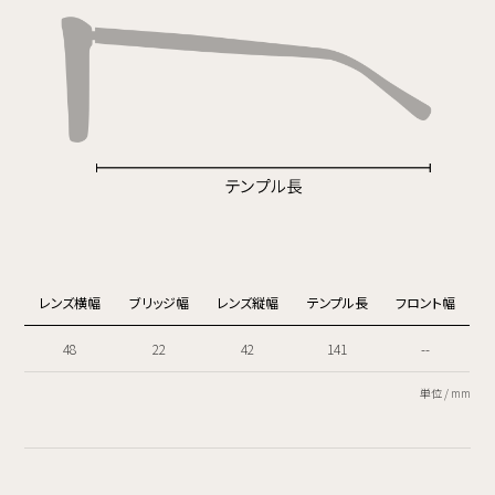
レンズ横幅
ブリッジ幅
レンズ縦幅
テンプル長
フロント幅
48
22
42
141
--
単位 / mm