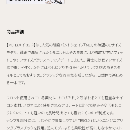
商品詳細
【MEI L(メイ エル)】は、人気の細身パントシェイプ「MEI」の待望のLサイズ
モデル。 繊細で洗練されたシルエットはそのままに、より幅広い方にフィッ
トしやすいサイズバランスへアップデートしました。 男性には程よいサイズ
感で掛けやすく、女性には少しゆとりを持たせたリラックス感のあるスタ
イルとしてもおすすめ。クラシックな雰囲気を残しながら、自然体で楽しめ
る一本です。
フロント使用されている素材は「トロガミド」と呼ばれるとても軽量なナイ
ロン素材。メガネによく使用されるアセテートと比べて縮みや変形も起こ
りにくいく、とても軽いので長時間掛けても疲れにくいのが利点です。
テンプル部分には、しなやかで調整しやすい「TR90LX」というエンジニアリ
ングプラスチックを採用。従来モデルよりも柔軟性が高く、しなやかでスト