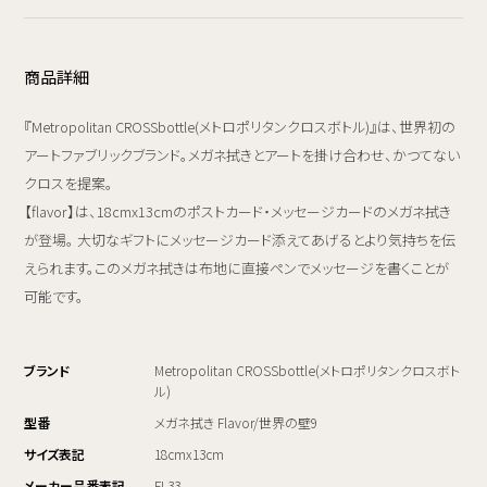
商品詳細
『Metropolitan CROSSbottle(メトロポリタンクロスボトル)』は、世界初の
アートファブリックブランド。メガネ拭きとアートを掛け合わせ、かつてない
クロスを提案。
【flavor】は、18cmx13cmのポストカード・メッセージカードのメガネ拭き
が登場。 大切なギフトにメッセージカード添えてあげるとより気持ちを伝
えられます。このメガネ拭きは布地に直接ペンでメッセージを書くことが
可能です。
ブランド
Metropolitan CROSSbottle(メトロポリタンクロスボト
ル)
型番
メガネ拭き Flavor/世界の壁9
サイズ表記
18cmx13cm
メーカー品番表記
FL33