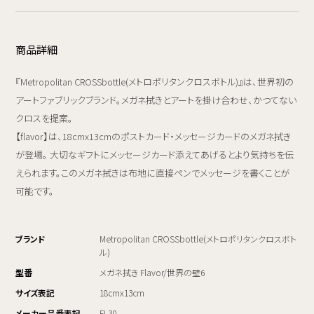
商品詳細
『Metropolitan CROSSbottle(メトロポリタンクロスボトル)』は、世界初の
アートファブリックブランド。メガネ拭きとアートを掛け合わせ、かつてない
クロスを提案。
【flavor】は、18cmx13cmのポストカード・メッセージカードのメガネ拭き
が登場。 大切なギフトにメッセージカード添えてあげるとより気持ちを伝
えられます。このメガネ拭きは布地に直接ペンでメッセージを書くことが
可能です。
ブランド
Metropolitan CROSSbottle(メトロポリタンクロスボト
ル)
型番
メガネ拭き Flavor/世界の壁6
サイズ表記
18cmx13cm
メーカー品番表記
FL30