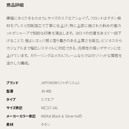
商品詳細
横幅にゆとりをもたせたLサイズのスクエアシェイプ。フロントはチタン板
材をプレスと切削加工で丁寧に仕上げ、特に上部に施された斜めの面カ
ットがシャープで知的な印象を演出します。 ヨロイの位置をあえて一段下
げることで、程よいエッジ感と落ち着きのある上質さを両立。ビジネスから
カジュアルまで幅広いスタイルに対応できる、汎用性の高いデザインに仕
上げています。 カラーリングはメタルフレームならではのソリッドな質感を
活かした構成。
ブランド
JAPONISM（ジャポニスム）
型番
JN-688
タイプ
スクエア
サイズ表記
56□17-141
メーカーカラー表記
04(Mat Black ＆ Silver Half)
素材
チタン