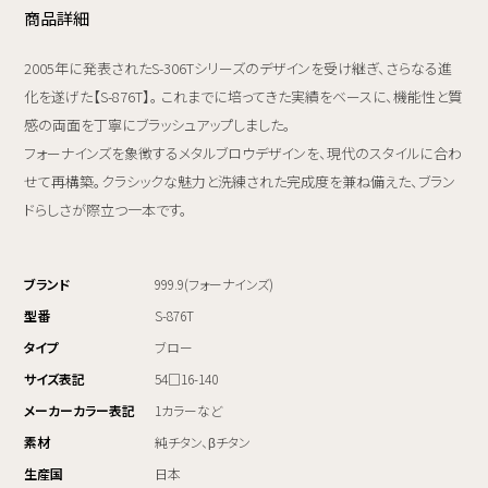
商品詳細
2005年に発表されたS-306Tシリーズのデザインを受け継ぎ、さらなる進
化を遂げた【S-876T】。 これまでに培ってきた実績をベースに、機能性と質
感の両面を丁寧にブラッシュアップしました。
フォーナインズを象徴するメタルブロウデザインを、現代のスタイルに合わ
せて再構築。クラシックな魅力と洗練された完成度を兼ね備えた、ブラン
ドらしさが際立つ一本です。
ブランド
999.9(フォーナインズ)
型番
S-876T
タイプ
ブロー
サイズ表記
54□16-140
メーカーカラー表記
1カラーなど
素材
純チタン、βチタン
生産国
日本