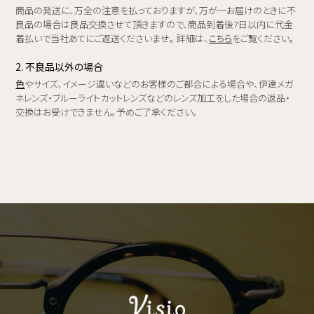
商品の発送に、万全の注意を払っておりますが、万が一お届けのときに不
良品の場合は良品交換させて頂きますので、商品到着後7日以内に代金
着払いで当社あてにご返送くださいませ。 詳細は、
こちら
をご覧ください。
2. 不良品以外の場合
色
やサイズ、イメージ違いなどのお客様のご都合による場合や、伊達メガ
ネレンズ・ブルーライトカットレンズなどのレンズ加工をした場合の返品・
交換はお受けできません。予めご了承ください。