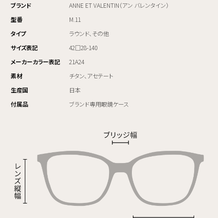
ブランド
ANNE ET VALENTIN（アン バレンタイン）
型番
M.11
タイプ
ラウンド、その他
サイズ表記
42□28-140
メーカーカラー表記
21A24
素材
チタン、アセテート
生産国
日本
付属品
ブランド専用眼鏡ケース