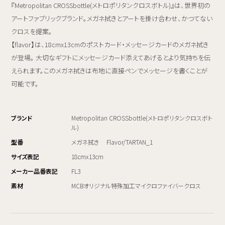
『Metropolitan CROSSbottle(メトロポリタンクロスボトル)』は、世界初の
アートファブリックブランド。メガネ拭きとアートを掛け合わせ、かつてない
クロスを提案。
【flavor】は、18cmx13cmのポストカード・メッセージカードのメガネ拭き
が登場。 大切なギフトにメッセージカード添えてあげるとより気持ちを伝
えられます。このメガネ拭きは布地に直接ペンでメッセージを書くことが
可能です。
ブランド
Metropolitan CROSSbottle(メトロポリタンクロスボト
ル)
型番
メガネ拭き Flavor/TARTAN_1
サイズ表記
18cmx13cm
メーカー品番表記
FL3
素材
MCBオリジナル特殊加工マイクロファイバークロス