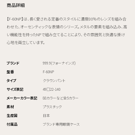
商品詳細
【F-60NP】は、長く愛される定番のスタイルに濃度80％のレンズを組み合
わせた、オーセンティックな表情のシリーズ。メタルの要素を組み込み、高
い機能性を持ったNPで組み立てることにより、その雰囲気と快適な掛け
心地を両立しています。
ブランド
999.9(フォーナインズ)
型番
F-60NP
タイプ
クラウンパント
サイズ表記
49□22-140
メーカーカラー表記
88カラーなど全5カラー
素材
プラスチック
生産国
日本
付属品
ブランド専用眼鏡ケース