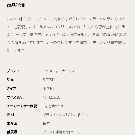
商品詳細
【S-775T】モデルは、シンプルでありながらレディースラインの新たなスタ
イルを表現したオールメタルのシリーズ。メタルリムから智が立体的に重
なり、テンプルまで流れるようにつながるフォルムが清廉さのなかに多彩
な表情を添えています。女性の掛けやすさを追求し、美しさと品質を纏っ
たモデルです。
ブランド
999.9(フォーナインズ)
型番
S-775T
タイプ
ボストン
サイズ表記
46□21-138
メーカーカラー表記
1など全5カラー
素材
プラスチック、純チタン、βチタン
生産国
日本
付属品
ブランド専用眼鏡ケース