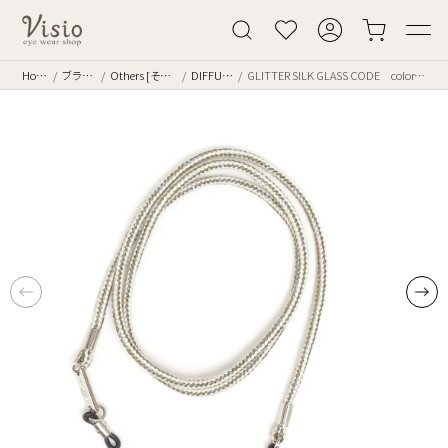
Home
ブランド
Others [その他]
DIFFUSER
GLITTER SILK GLASS CODE color.White