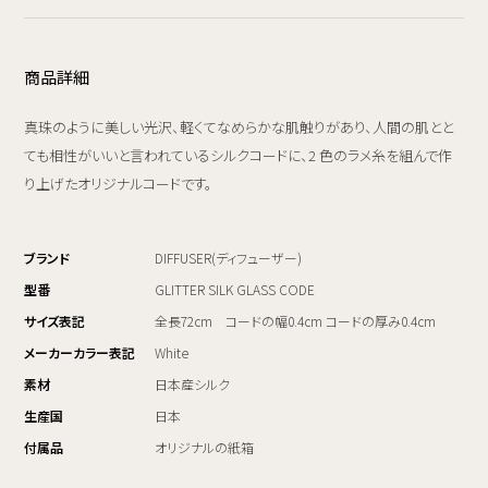
商品詳細
真珠のように美しい光沢、軽くてなめらかな肌触りがあり、人間の肌とと
ても相性がいいと言われているシルクコードに、2 色のラメ糸を組んで作
り上げたオリジナルコードです。
ブランド
DIFFUSER(ディフューザー)
型番
GLITTER SILK GLASS CODE
サイズ表記
全長72cm コードの幅0.4cm コードの厚み0.4cm
メーカーカラー表記
White
素材
日本産シルク
生産国
日本
付属品
オリジナルの紙箱