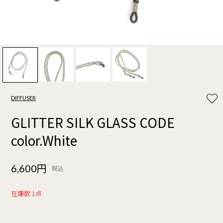
DIFFUSER
GLITTER SILK GLASS CODE
color.White
6,600円
税込
在庫数 1点