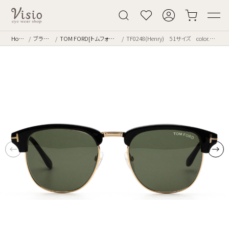
Home
ブランド
TOM FORD[トムフォード]
TF0248(Henry) 51サイズ color.05N