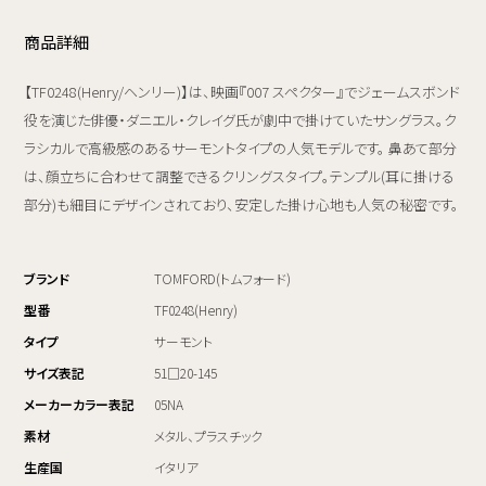
商品詳細
【TF0248(Henry/ヘンリー)】は、映画『007 スペクター』でジェームスボンド
役を演じた俳優・ダニエル・クレイグ氏が劇中で掛けていたサングラス。ク
ラシカルで高級感のあるサーモントタイプの人気モデルです。 鼻あて部分
は、顔立ちに合わせて調整できるクリングスタイプ。テンプル(耳に掛ける
部分)も細目にデザインされており、安定した掛け心地も人気の秘密です。
ブランド
TOMFORD(トムフォード)
型番
TF0248(Henry)
タイプ
サーモント
サイズ表記
51□20-145
メーカーカラー表記
05NA
素材
メタル、プラスチック
生産国
イタリア