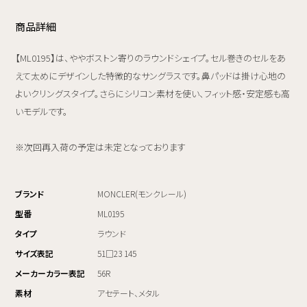
商品詳細
【ML0195】は、ややボストン寄りのラウンドシェイプ。セル巻きのセルをあ
えて太めにデザインした特徴的なサングラスです。鼻パッドは掛け心地の
よいクリングスタイプ。さらにシリコン素材を使い、フィット感・安定感も高
いモデルです。
※次回再入荷の予定は未定となっております
ブランド
MONCLER(モンクレール)
型番
ML0195
タイプ
ラウンド
サイズ表記
51□23 145
メーカーカラー表記
56R
素材
アセテート、メタル