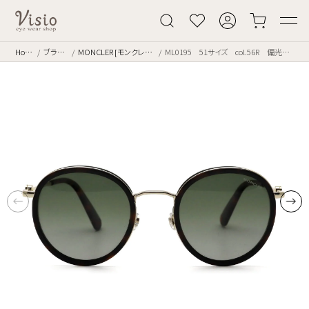
Home
ブランド
MONCLER [モンクレール]
ML0195 51サイズ col.56R 偏光レンズ