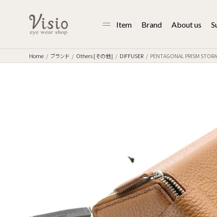
Item
Brand
About us
S
Home
ブランド
Others [その他]
DIFFUSER
PENTAGONAL PRISM STORAGE