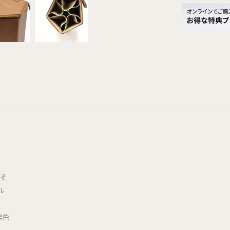
、そ
ル
発色