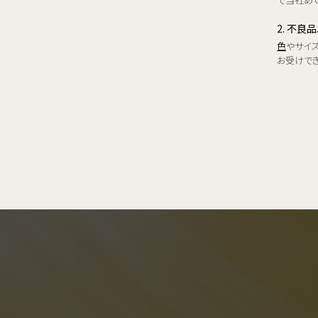
2. 不良
色
やサイ
お受けで