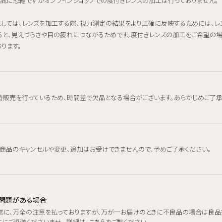
、誠に恐縮ですがオンラインショップでの度付きレンズの加工は行っておりません。
ましては、レンズを加工する際、視力測定の結果をより正確に反映するためには、
ると、見えづらさや目の疲れにつながるためです。度付きレンズの加工をご希望の
ります。
時販売を行っているため、時間差で欠品となる場合がございます。あらかじめご了承
、商品のキャンセルや変更、追加はお受けできませんので、予めご了承ください。
品に問題がある場合
送に、万全の注意を払っておりますが、万が一お届けのときに不良品の場合は良品
にご返送くださいませ。 詳細は、
こちら
をご覧ください。