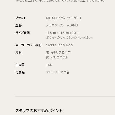
がとても上品で、手元に置くだけでテンションを上げてくれます。
ブランド
DIFFUSER(ディフューザー)
型番
メガネケース ac3014d
サイズ表記
11.5cm x 11.5cm x 20cm
ポケットのサイズ 5cm×4cmx17cm
メーカーカラー表記
Saddle Tan & Ivory
素材
表：イタリア産牛革
内：ポリエステル
生産国
日本
付属品
オリジナルの巾着
スタッフのおすすめポイント