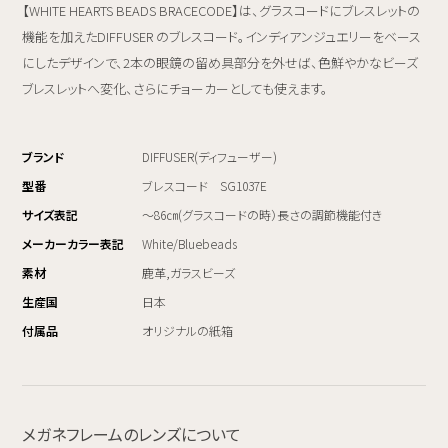
【WHITE HEARTS BEADS BRACECODE】は、グラスコードにブレスレットの
機能を加えたDIFFUSER のブレスコード。インディアンジュエリーをベース
にしたデザインで、2本の眼鏡の留め具部分を外せば、色鮮やかなビーズ
ブレスレットへ変化、さらにチョーカーとしても使えます。
ブランド
DIFFUSER(ディフューザー)
型番
ブレスコード SG1037E
サイズ表記
～86㎝(グラスコードの時）長さの調節機能付き
メーカーカラー表記
White/Bluebeads
素材
鹿革,ガラスビーズ
生産国
日本
付属品
オリジナルの紙箱
メガネフレームのレンズについて