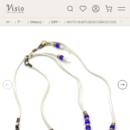
Home
ブランド
Others [その他]
DIFFUSER
WHITE HEARTS BEADS BRACECODE color.White