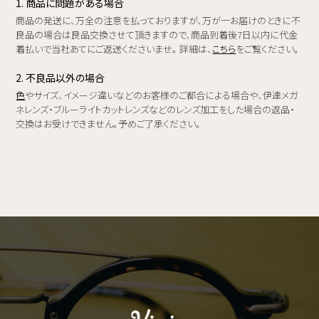
1. 商品に問題がある場合
商品の発送に、万全の注意を払っておりますが、万が一お届けのときに不
良品の場合は良品交換させて頂きますので、商品到着後7日以内に代金
着払いで当社あてにご返送くださいませ。 詳細は、
こちら
をご覧ください。
2. 不良品以外の場合
色
やサイズ、イメージ違いなどのお客様のご都合による場合や、伊達メガ
ネレンズ・ブルーライトカットレンズなどのレンズ加工をした場合の返品・
交換はお受けできません。予めご了承ください。