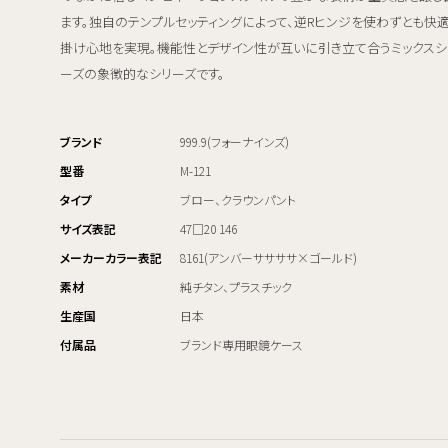
ます。独自のテンプルセッティングによって、逆Rヒンジを使わずとも快
掛け心地を実現。機能性とデザイン性が互いに引き立て合うミックスシ
ーズの象徴的なシリーズです。
ブランド
999.9(フォーナインズ)
型番
M-121
タイプ
ブロー、クラウンパント
サイズ表記
47□20 146
メーカーカラー表記
8161(アンバーササササ×ゴールド)
素材
純チタン、プラスチック
生産国
日本
付属品
ブランド専用眼鏡ケース