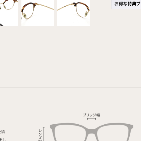
表情
出し