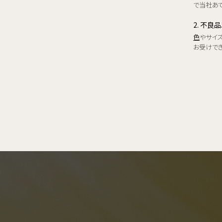
で当社あて
2. 不良
色
やサイ
お受けで