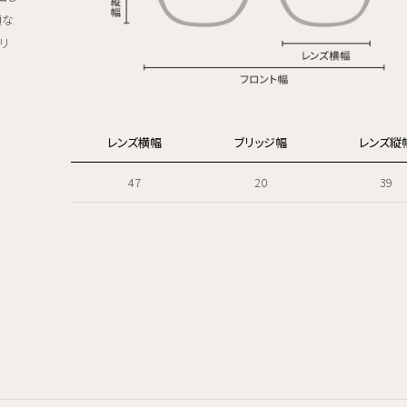
適な
リ
レンズ横幅
ブリッジ幅
レンズ縦
47
20
39