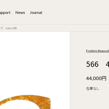
upport
News
Journal
ズ color.CRB
Frederic Beau
566 
44,000円
在庫なし