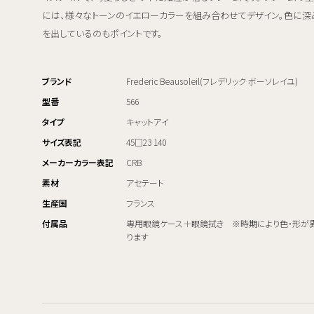
には、様々なトーンのイエローカラーを組み合わせてデザイン。色に深
を出しているのもポイントです。
ブランド
Frederic Beausoleil(フレデリック ボーソレイユ)
型番
566
タイプ
キャットアイ
サイズ表記
45□23 140
メーカーカラー表記
CRB
素材
アセテート
生産国
フランス
付属品
専用眼鏡ケース＋眼鏡拭き ※時期により色・形が
ります