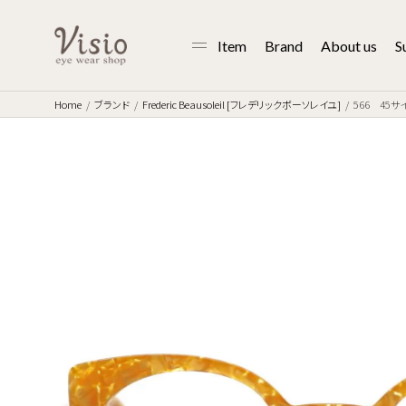
Item
Brand
About us
S
Home
ブランド
Frederic Beausoleil [フレデリックボーソレイユ]
566 45サイ