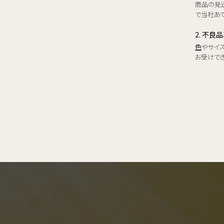
商品の発
で当社あて
2. 不良
色
やサイ
お受けで