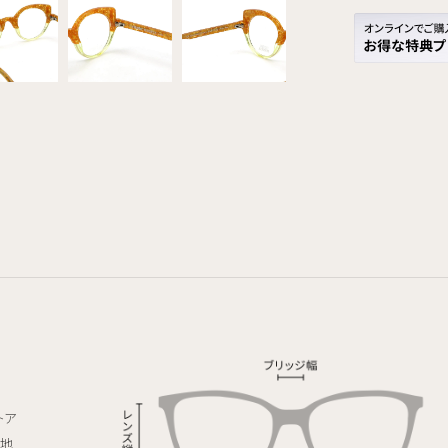
トア
生地