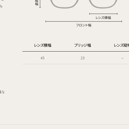
み
レンズ横幅
ブリッジ幅
レンズ縦
45
23
--
異な