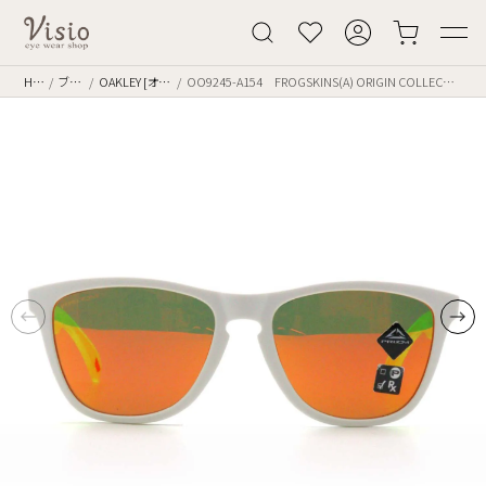
Home
ブランド
OAKLEY [オークリー]
OO9245-A154 FROGSKINS(A) ORIGIN COLLECTION color.Matte White