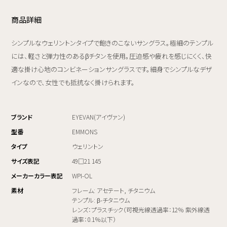
商品詳細
シンプルなウェリントンタイプで飽きのこないサングラス。極細のテンプル
には、軽さと弾力性のあるβチタンを使用。圧迫感や疲れを感じにくく、快
適な掛け心地のコンビネーションサングラスです。細身でシンプルなデザ
インなので、女性でも抵抗なく掛けられます。
ブランド
EYEVAN(アイヴァン)
型番
EMMONS
タイプ
ウェリントン
サイズ表記
49□21 145
メーカーカラー表記
WPI-OL
素材
フレーム: アセテート, チタニウム
テンプル: β-チタニウム
レンズ：プラスチック（可視光線透過率：12％ 紫外線透
過率：0.1％以下）