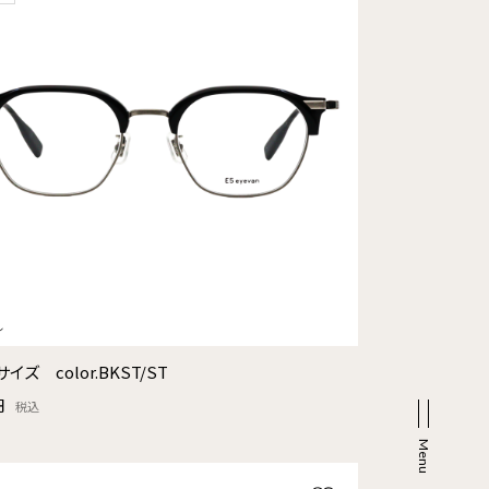
サイズ color.BKST/ST
円
税込