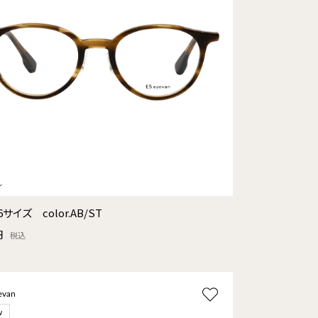
6サイズ color.AB/ST
円
税込
evan
w