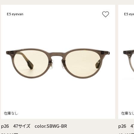
E5 eyevan
E5 ey
p26 47サイズ color.SBWG-BR
p26 4