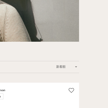
evan
w