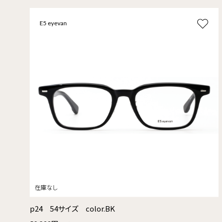
E5 eyevan
p24 54サイズ color.BK