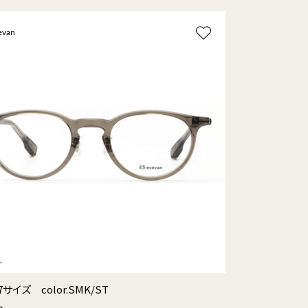
evan
7サイズ color.SMK/ST