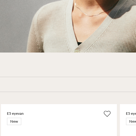
E5 eyevan
E5 ey
New
Ne