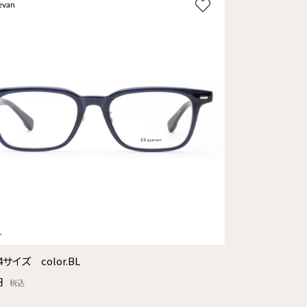
evan
4サイズ color.BL
円
税込