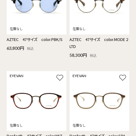
AZTEC 47サイズ color.PBK/S
AZTEC 47サイズ color.MODE 2
LTD
63,800円
税込
58,300円
税込
EYEVAN
EYEVAN
Danforth 47サイズ color.WLT
Danforth 47サイズ color.SPA