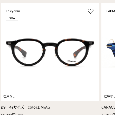
E5 eyevan
PADM
New
p9 47サイズ color.DM/AG
CARAC
44,000円
45,100