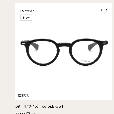
E5 eyevan
New
p9 47サイズ color.BK/ST
44,000円