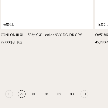
CONLONⅢ XL 53サイズ color.NVY-DG-DK.GRY
OV5186
22,000円
45,980
税込
79
80
81
82
83