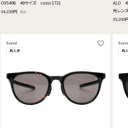
OV5496 49サイズ color.1731
ALO 4
光レン
54,230円
税込
35,200
Eyevol
Eyevo
再入荷
再