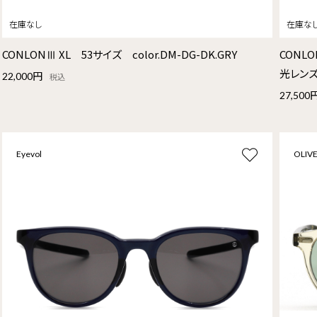
CONLONⅢ XL 53サイズ color.DM-DG-DK.GRY
CONLO
光レン
22,000円
税込
27,500
Eyevol
OLIVE