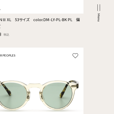
NⅢ XL 53サイズ color.DM-LY-PL-BK PL 偏
ズ
円
税込
R PEOPLES