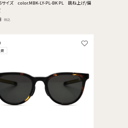
5サイズ color.MBK-LY-PL-BK PL 跳ね上げ/偏
ズ
円
税込
l
入荷