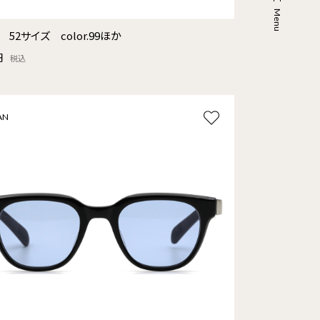
5 52サイズ color.99ほか
円
税込
AN