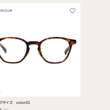
ON CLUB
7サイズ color.02
円