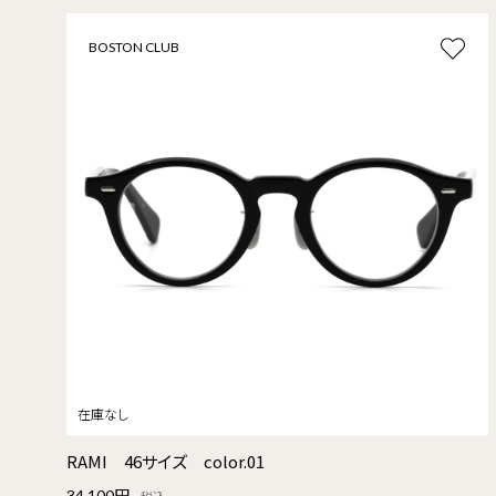
BOSTON CLUB
RAMI 46サイズ color.01
34,100円