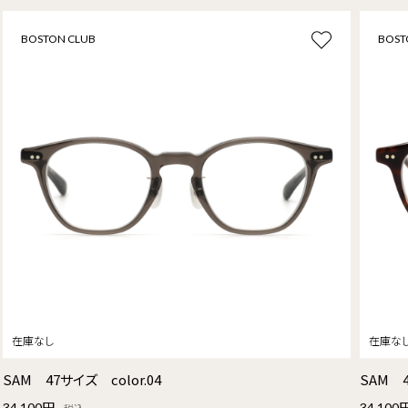
BOSTON CLUB
BOST
SAM 47サイズ color.04
SAM 4
34,100円
34,100