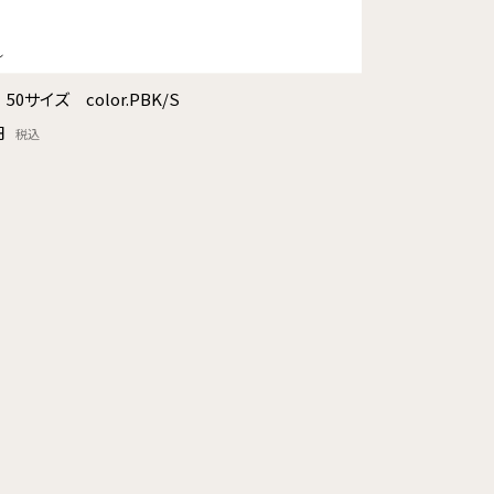
 50サイズ color.PBK/S
円
税込