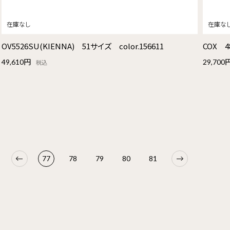
OV5526SU(KIENNA) 51サイズ color.156611
COX 4
49,610円
29,700
税込
77
78
79
80
81