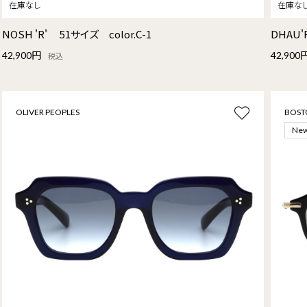
NOSH 'R' 51サイズ color.C-1
DHAU'
42,900円
42,900
税込
OLIVER PEOPLES
BOST
Ne