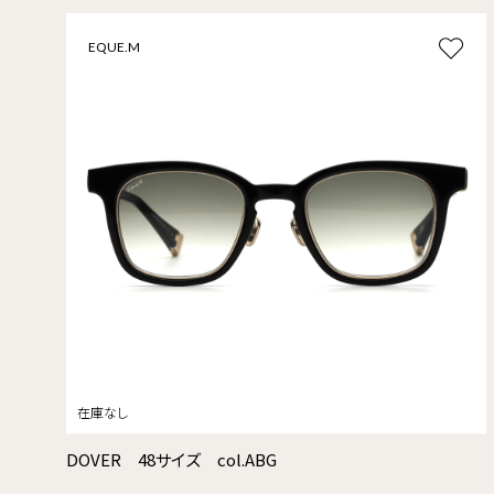
EQUE.M
DOVER 48サイズ col.ABG