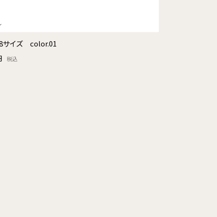
8サイズ color.01
円
税込