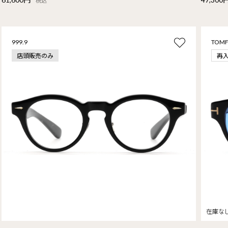
税込
999.9
TOM
店頭販売のみ
再