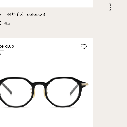
R' 44サイズ color.C-3
円
税込
ON CLUB
w