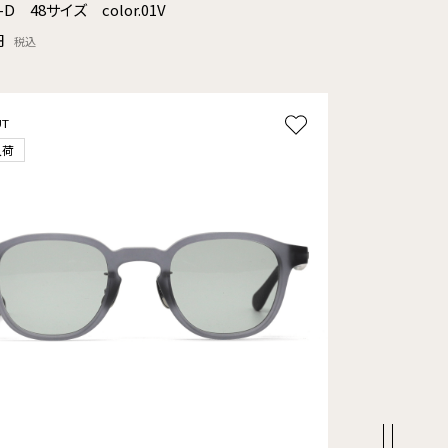
1-D 48サイズ color.01V
円
税込
UT
入荷