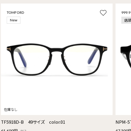
TOMFORD
999.9
店
New
TF5918D-B 49サイズ color.01
NPM-5
61,600円
47,300