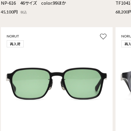
NP-616 46サイズ color.99ほか
TF104
45,100円
68,200
税込
NORUT
NOR
再入荷
再