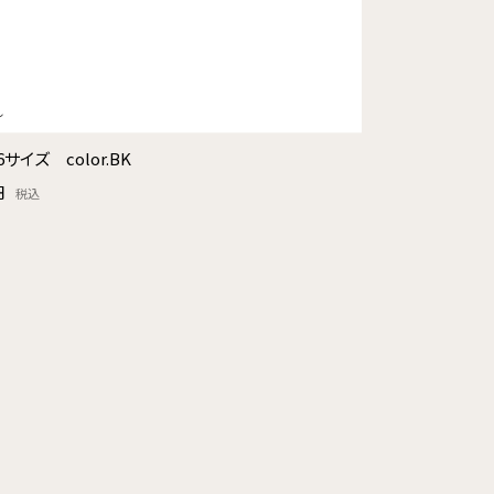
6サイズ color.BK
円
税込