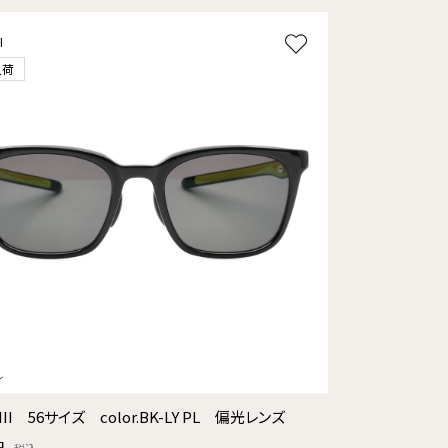
l
入荷
III 56サイズ color.BK-LY PL 偏光レンズ
円