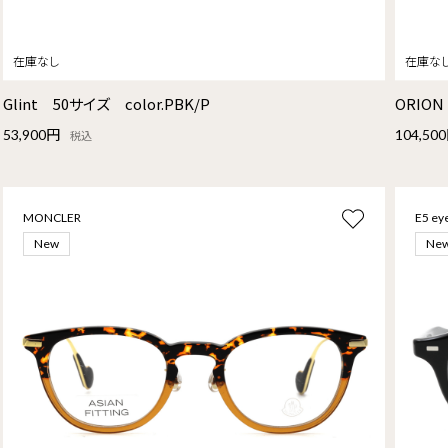
Glint 50サイズ color.PBK/P
ORION
53,900円
104,50
税込
MONCLER
E5 ey
New
Ne