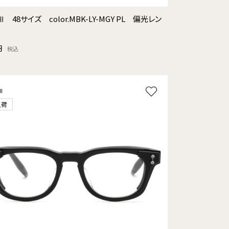
Ⅲ 48サイズ color.MBK-LY-MGY PL 偏光レン
円
税込
I
入荷