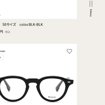
 50サイズ color.BLK-BLK
0円
税込
evan
w