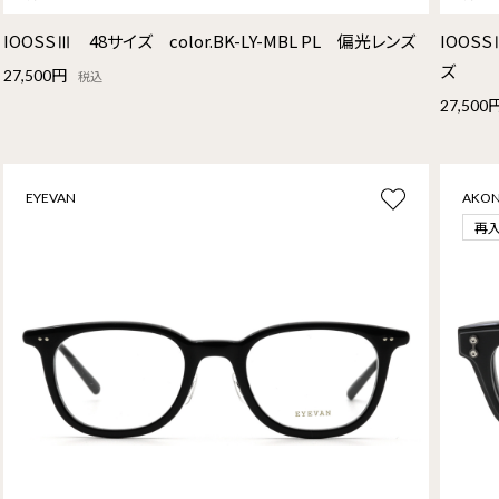
IOOSSⅢ 48サイズ color.BK-LY-MBL PL 偏光レンズ
IOOSS
ズ
27,500円
税込
27,500
EYEVAN
AKON
再