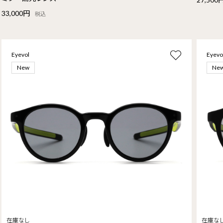
33,000円
税込
Eyevol
Eyevo
New
Ne