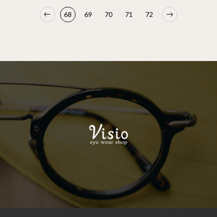
68
69
70
71
72