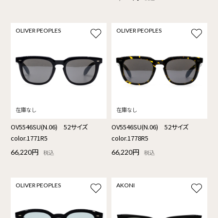
OLIVER PEOPLES
OLIVER PEOPLES
OV5546SU(N.06) 52サイズ
OV5546SU(N.06) 52サイズ
color.1771R5
color.1778R5
66,220円
66,220円
税込
税込
OLIVER PEOPLES
AKONI