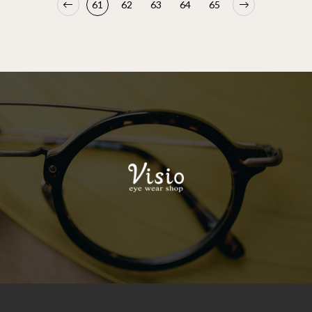
61
62
63
64
65