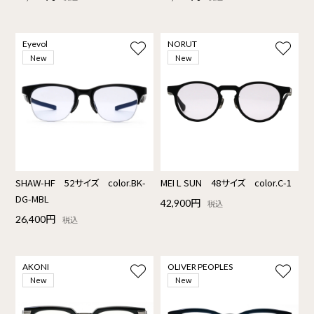
Eyevol
NORUT
New
New
SHAW-HF 52サイズ color.BK-
MEI L SUN 48サイズ color.C-1
DG-MBL
42,900円
税込
26,400円
税込
AKONI
OLIVER PEOPLES
New
New