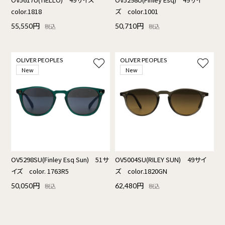
color.1818
ズ color.1001
55,550円
50,710円
税込
税込
OLIVER PEOPLES
OLIVER PEOPLES
New
New
OV5298SU(Finley Esq Sun) 51サ
OV5004SU(RILEY SUN) 49サイ
イズ color. 1763R5
ズ color.1820GN
50,050円
62,480円
税込
税込