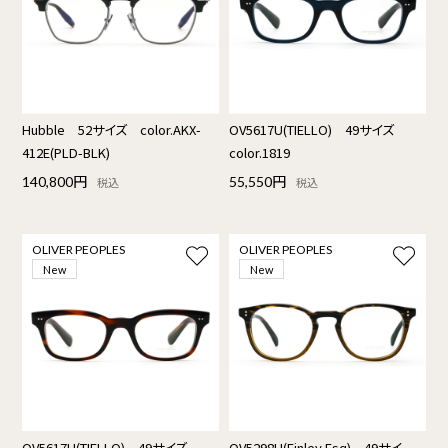
Hubble 52サイズ color.AKX-
OV5617U(TIELLO) 49サイズ
412E(PLD-BLK)
color.1819
140,800円
55,550円
税込
税込
OLIVER PEOPLES
OLIVER PEOPLES
New
New
OV5617U(TIELLO) 49サイズ
OV5298U(Finley Esq) 49サイ