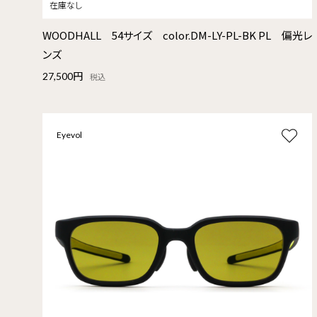
WOODHALL 54サイズ color.DM-LY-PL-BK PL 偏光レ
ンズ
27,500円
税込
Eyevol