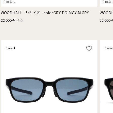
WOODHALL 54サイズ color.GRY-DG-MGY-M.GRY
WOODH
22,000円
22,000
税込
Eyevol
Eyevo