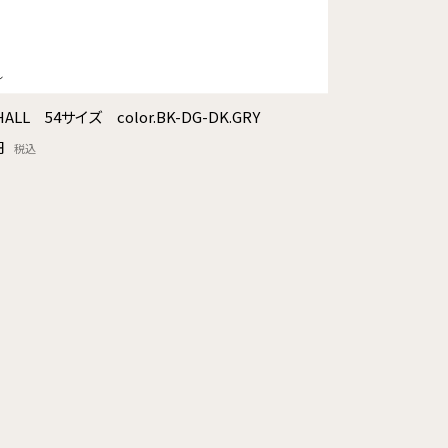
ALL 54サイズ color.BK-DG-DK.GRY
円
税込