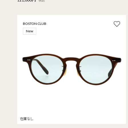
税込
BOSTON CLUB
New