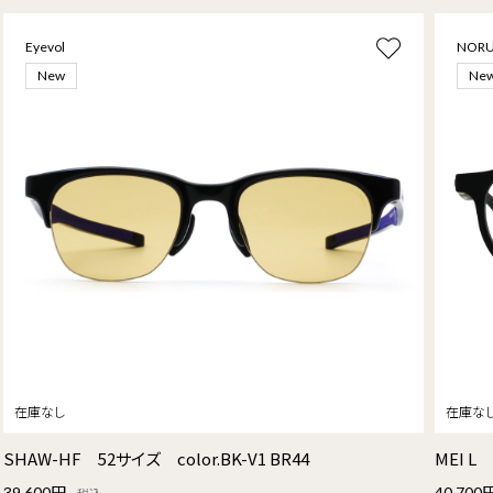
Eyevol
NOR
New
Ne
SHAW-HF 52サイズ color.BK-V1 BR44
MEI L
39,600円
40,700