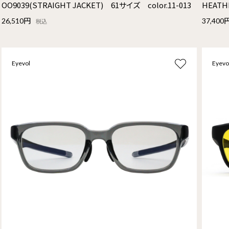
OO9039(STRAIGHT JACKET) 61サイズ color.11-013
HEATH
26,510円
37,400
税込
Eyevol
Eyevo