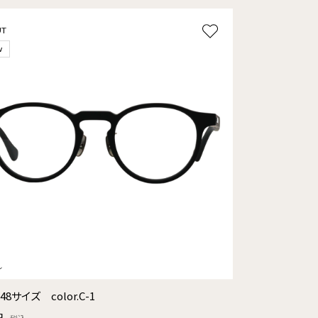
UT
w
 48サイズ color.C-1
円