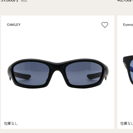
税込
OAKLEY
Eyevo