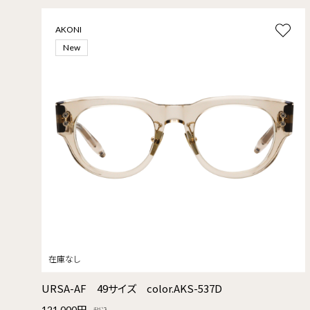
AKONI
New
URSA-AF 49サイズ color.AKS-537D
121,000円