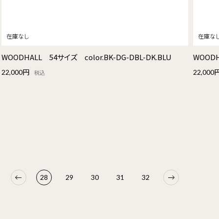
WOODHALL 54サイズ color.BK-DG-DBL-DK.BLU
WOODH
22,000円
22,000
税込
28
29
30
31
32