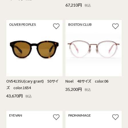
67,210円
税込
OLIVER PEOPLES
BOSTON CLUB
OV5413SU(cary grant) 50サイ
Noel 48サイズ color.06
ズ color.1654
35,200円
税込
43,670円
税込
EYEVAN
PADMAIMAGE