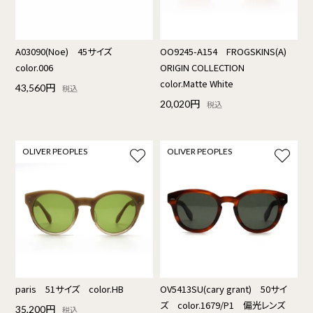
A03090(Noe) 45サイズ
OO9245-A154 FROGSKINS(A)
color.006
ORIGIN COLLECTION
color.Matte White
43,560円
税込
20,020円
税込
OLIVER PEOPLES
OLIVER PEOPLES
paris 51サイズ color.HB
OV5413SU(cary grant) 50サイ
ズ color.1679/P1 偏光レンズ
35,200円
税込