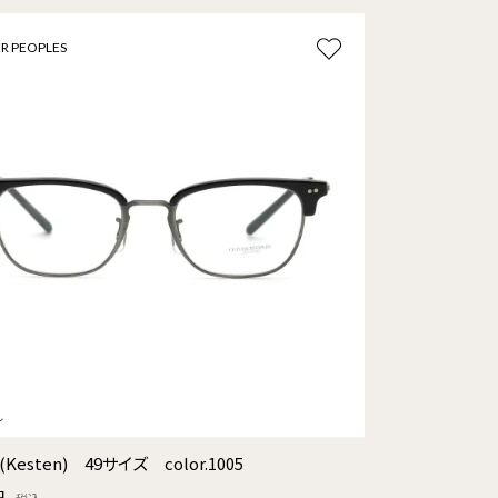
R PEOPLES
(Kesten) 49サイズ color.1005
円