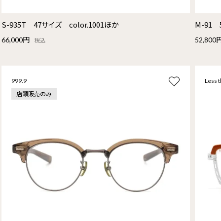
S-935T 47サイズ color.1001ほか
M-91 
66,000円
52,800
税込
999.9
Less 
店頭販売のみ