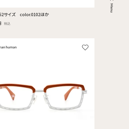
52サイズ color.0102ほか
円
税込
than human