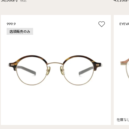
税込
999.9
EYEV
店頭販売のみ