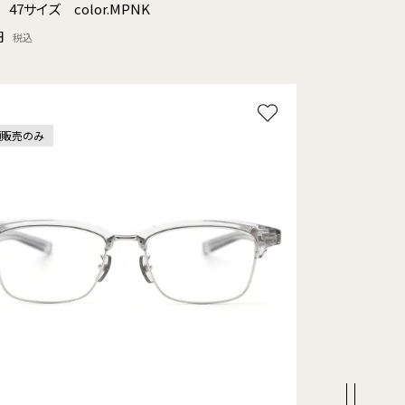
s 47サイズ color.MPNK
円
税込
頭販売のみ